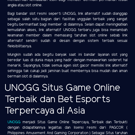
angka atau slot online.
Bagi bandar slot resmi seperti UNOGG, link alternatif sudah dianggap
sebagai salah satu bagian dari fasilitas unggulan terbaik yang sangat
begitu bermanfaat bagi member di dalamnya. Selain dapat meningkatkan
kemudahan akses, link alternatif UNOGG terbaru juga bisa menambah
keamanan member dalam memasang taruhan slot online sebab link
alternatif sendiri sudah di desain dengan sistem terbaik sesuai
fleksibilitasnya.
Mungkin sudah ada begitu banyak saat ini bandar layanan slot yang
beredar luas di dunia maya yang hadir dengan menawarkan sederet hal
menarik. Sayangnya, tidak semua agen slot gacor memiliki link alternatif
sehingga tak cukup jadi jaminan buat membernya bisa mudah dan aman
bermain slot di dalamnya.
UNOGG Situs Game Online
Terbaik dan Bet Esports
Terpercaya di Asia
UNOGG
menjadi Situs Game Online Tepercaya, Terbaik dan Terbukti
dengan didapatkannya legalitas dan lisensi resmi dari PAGCOR (
Philippines Amusement And Gaming Corporation ) Sebagai Situs taruhan