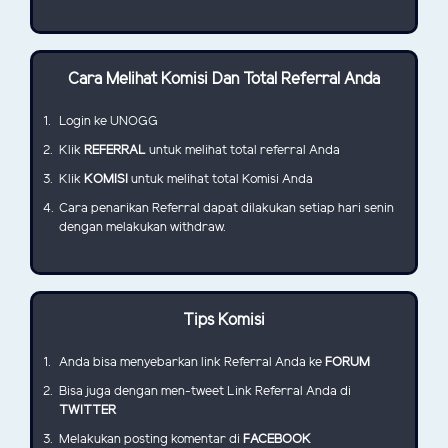
Cara Melihat Komisi Dan Total Referral Anda
1.
Login ke UNOGG
2.
Klik
REFERRAL
untuk melihat total referral Anda
3.
Klik
KOMISI
untuk melihat total Komisi Anda
4.
Cara penarikan Referral dapat dilakukan setiap hari senin
dengan melakukan withdraw.
Tips Komisi
1.
Anda bisa menyebarkan link Referral Anda ke
FORUM
2.
Bisa juga dengan men-tweet Link Referral Anda di
TWITTER
3.
Melakukan posting komentar di
FACEBOOK