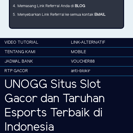
4.
Memasang Link Referral Anda di
BLOG
5.
Menyebarkan Link Referral ke semua kontak
EMAIL
VIDEO TUTORIAL
LINK-ALTERNATIF
TENTANG KAMI
MOBILE
JADWAL BANK
VOUCHER88
RTP GACOR
anti-blokir
UNOGG Situs Slot
Gacor dan Taruhan
Esports Terbaik di
Indonesia