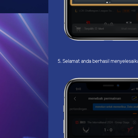
5. Selamat anda berhasil menyelesaik