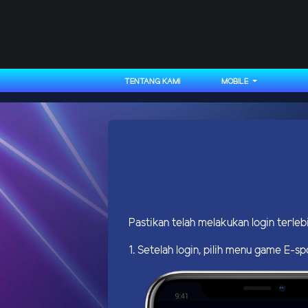
TENTANG KAMI
MOBILE
Pastikan telah melakukan login terle
1. Setelah login, pilih menu game E