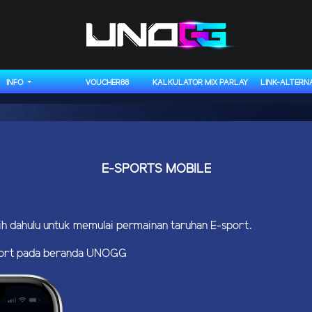
INFO
VOUCHER88
KALKULATOR MIX PARLAY
LINK-ALTERNA
E-SPORTS MOBILE
bih dahulu untuk memulai permainan taruhan E-sport.
-sport pada beranda UNOGG