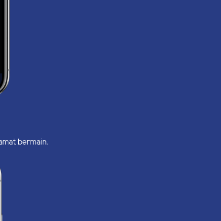
elamat bermain.