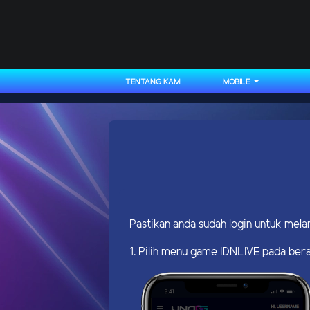
TENTANG KAMI
MOBILE
Pastikan anda sudah login untuk mela
1. Pilih menu game IDNLIVE pada be