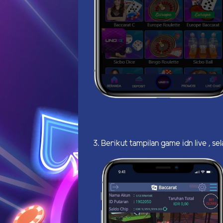
3. Berikut tampilan game idn live , s